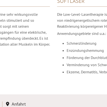
SOFTLASER
eine sehr wirkungsvolle
Die Low-Level-Lasertherapie i
ln stimuliert und so
von niedrigenergetischem roten
t sorgt mit seinen
Reaktivierung körpereigener H
ängen für eine elektrische,
Anwendungsgebiete sind u.a.:
zempfindung überdeckt. Es ist
Schmerzlinderung
ation aller Muskeln im Körper.
Enzündungshemmung
Förderung der Durchbl
Verminderung von Schw
Ekzeme, Dermatitis, Verb
Anfahrt
