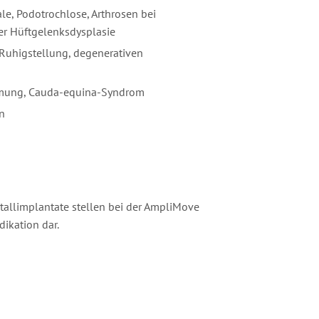
hale, Podotrochlose, Arthrosen bei
er Hüftgelenksdysplasie
i Ruhigstellung, degenerativen
ähmung, Cauda-equina-Syndrom
n
allimplantate stellen bei der AmpliMove
dikation dar.